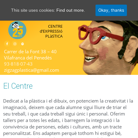
Okay, thanks
This site uses cookies:
Find out more.
CENTRE
d’EXPRESSIó
PLàSTICA​
Carrer de la Font 38 – 40
Vilafranca del Penedès
93·818·07·43
zigzagplastica@gmail.com
El Centre
Dedicat a la plàstica i el dibuix, on potenciem la creativitat i la
imaginació, deixem que cada alumne sigui lliure de triar el
seu treball, i que cada treball sigui únic i personal. Oferim
tallers per a totes les edats, i barregem la integració i la
convivència de persones, edats i cultures, amb un tracte
personalitzat. Ens adaptem perquè tothom hi estigui bé,